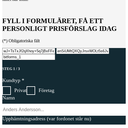
FYLL I FORMULÄRET, FÅ ETT
PERSONLIGT PRISFÖRSLAG IDAG
(*) Obligatoriska fält
STEG 1 / 3
Kundtyp
*
Privat
Företag
Namn
Upphämtningsadress (var fordonet står nu)