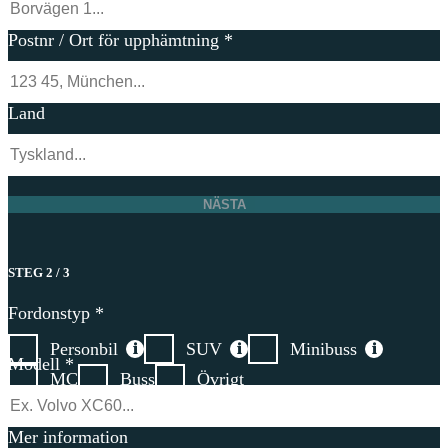
Postnr / Ort för upphämtning
*
Land
NÄSTA
STEG 2 / 3
Fordonstyp
*
Personbil
SUV
Minibuss
Modell
*
MC
Buss
Övrigt
Mer information